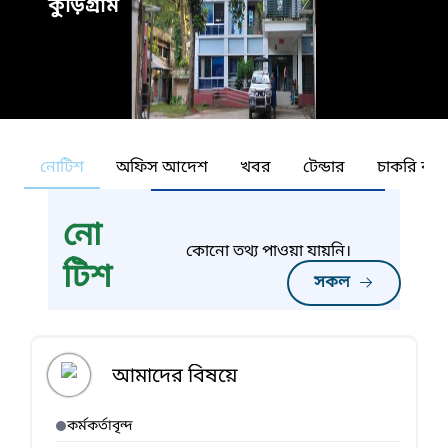
কুড়িগ্রাম
নোটিশ
অফিস আদেশ
খবর
টেন্ডার
চাকরি কর্ন
নো
কোনো তথ্য পাওয়া যায়নি।
টিশ
সকল
আমাদের বিষয়ে
কর্মকর্তাবৃন্দ