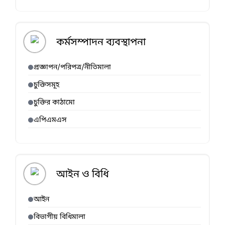
কর্মসম্পাদন ব্যবস্থাপনা
প্রজ্ঞাপন/পরিপত্র/নীতিমালা
চুক্তিসমূহ
চুক্তির কাঠামো
এপিএমএস
আইন ও বিধি
আইন
বিভাগীয় বিধিমালা